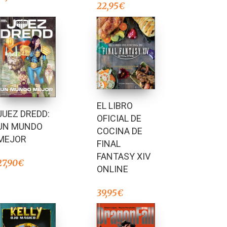
22,95
€
EL LIBRO
JUEZ DREDD:
OFICIAL DE
UN MUNDO
COCINA DE
MEJOR
FINAL
FANTASY XIV
27,90
€
ONLINE
39,95
€