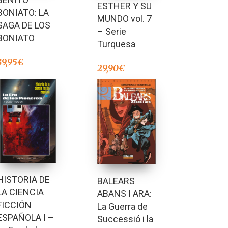
ESTHER Y SU
BONIATO: LA
MUNDO vol. 7
SAGA DE LOS
– Serie
BONIATO
Turquesa
39,95
€
29,90
€
HISTORIA DE
BALEARS
LA CIENCIA
ABANS I ARA:
FICCIÓN
La Guerra de
ESPAÑOLA I –
Successió i la