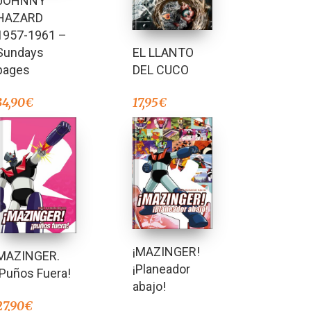
JOHNNY
HAZARD
1957-1961 –
Sundays
EL LLANTO
pages
DEL CUCO
34,90
€
17,95
€
¡MAZINGER!
MAZINGER.
¡Planeador
¡Puños Fuera!
abajo!
27,90
€