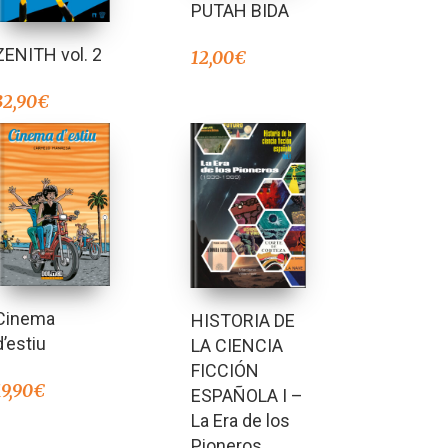
PUTAH BIDA
ZENITH vol. 2
12,00
€
32,90
€
Cinema
HISTORIA DE
d’estiu
LA CIENCIA
FICCIÓN
19,90
€
ESPAÑOLA I –
La Era de los
Pioneros