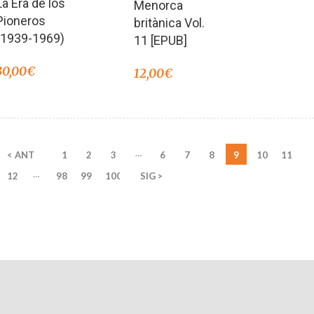
La Era de los
Menorca
Pioneros
britànica Vol.
(1939-1969)
11 [EPUB]
30,00
€
12,00
€
…
< ANT
1
2
3
6
7
8
9
10
11
…
12
98
99
100
SIG >