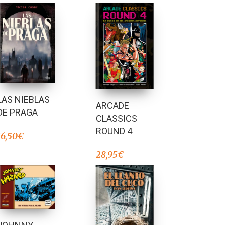
LAS NIEBLAS
ARCADE
DE PRAGA
CLASSICS
ROUND 4
16,50
€
28,95
€