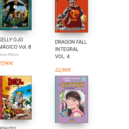
KELLY OJO
DRAGON FALL
MÁGICO Vol. 8
INTEGRAL
Línea Albion
VOL. 4
27,90
€
22,90
€
BENITO