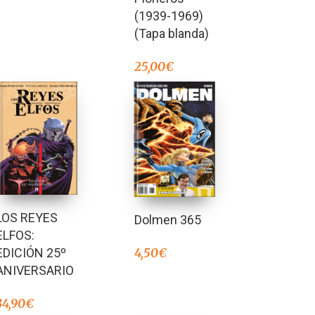
(1939-1969)
(Tapa blanda)
25,00
€
LOS REYES
Dolmen 365
ELFOS:
4,50
€
EDICIÓN 25º
ANIVERSARIO
34,90
€