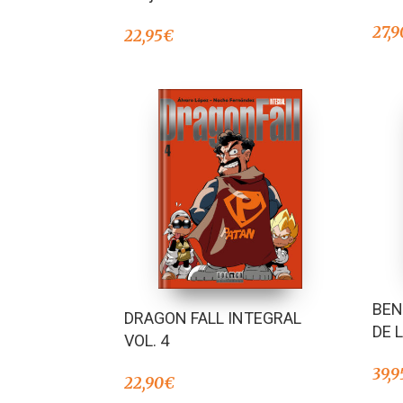
27,9
22,95
€
BEN
DRAGON FALL INTEGRAL
DE 
VOL. 4
39,9
22,90
€