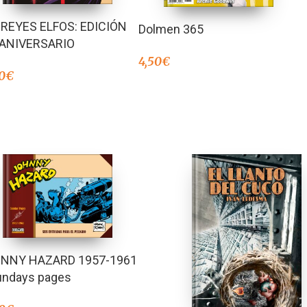
 REYES ELFOS: EDICIÓN
Dolmen 365
 ANIVERSARIO
4,50
€
0
€
NNY HAZARD 1957-1961
undays pages