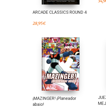
34,9
ARCADE CLASSICS ROUND 4
28,95
€
JUE
¡MAZINGER! ¡Planeador
ME
abajo!