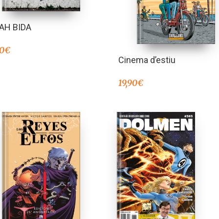
AH BIDA
00
€
Cinema d’estiu
19,90
€