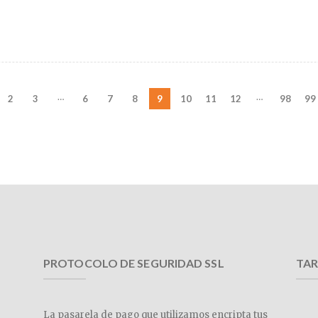
…
…
2
3
6
7
8
9
10
11
12
98
99
PROTOCOLO DE SEGURIDAD SSL
TAR
La pasarela de pago que utilizamos encripta tus