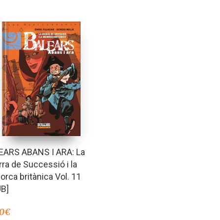
EARS ABANS I ARA: La
ra de Successió i la
rca britànica Vol. 11
UB]
00
€