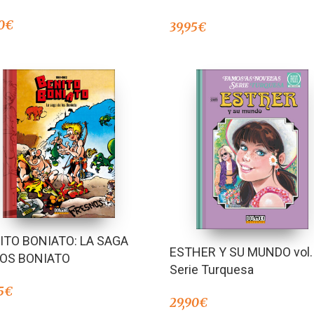
0
€
39,95
€
ITO BONIATO: LA SAGA
ESTHER Y SU MUNDO vol.
LOS BONIATO
Serie Turquesa
5
€
29,90
€