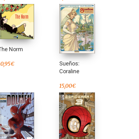
The Norm
Sueños:
10,95
€
Coraline
15,00
€