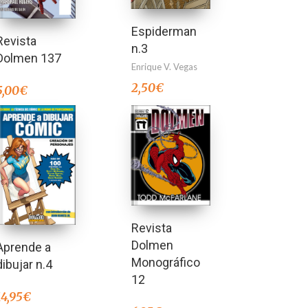
Espiderman
Revista
n.3
Dolmen 137
Enrique V. Vegas
2,50
€
5,00
€
Revista
Dolmen
Aprende a
Monográfico
dibujar n.4
12
14,95
€