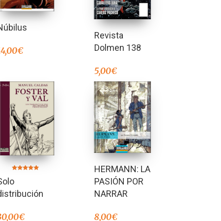
Núbilus
Revista
Dolmen 138
14,00
€
5,00
€
HERMANN: LA
Valorado en
PASIÓN POR
Solo
5.00
de 5
NARRAR
distribución
8,00
€
30,00
€