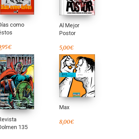
Días como
Al Mejor
éstos
Postor
9,95
€
5,00
€
Max
Revista
8,00
€
Dolmen 135