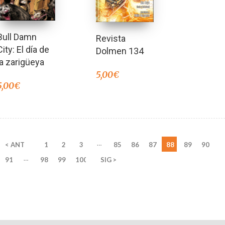
Bull Damn
Revista
City: El día de
Dolmen 134
la zarigüeya
5,00
€
5,00
€
…
< ANT
1
2
3
85
86
87
88
89
90
…
91
98
99
100
SIG >