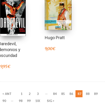
Hugo Pratt
Daredevil,
9,00
€
demonios y
oscuridad
19,95
€
…
< ANT
1
2
3
84
85
86
87
88
89
…
90
98
99
100
SIG >