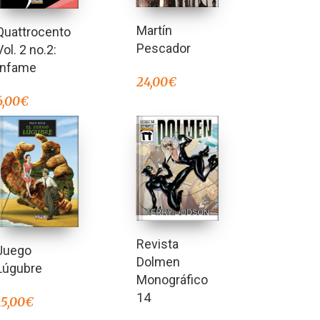
Martín
Quattrocento
Pescador
Vol. 2 no.2:
Infame
24,00
€
6,00
€
Revista
Juego
Dolmen
Lúgubre
Monográfico
14
15,00
€