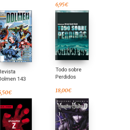
6,95
€
Todo sobre
Revista
Perdidos
Dolmen 143
18,00
€
5,50
€