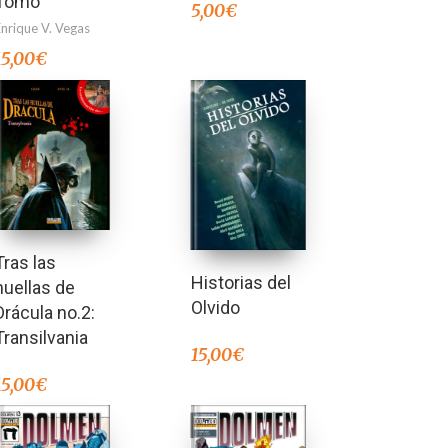
Tomo
5,00
€
Enrique V. Vegas
15,00
€
Tras las
Historias del
huellas de
Olvido
Drácula no.2:
Transilvania
15,00
€
15,00
€