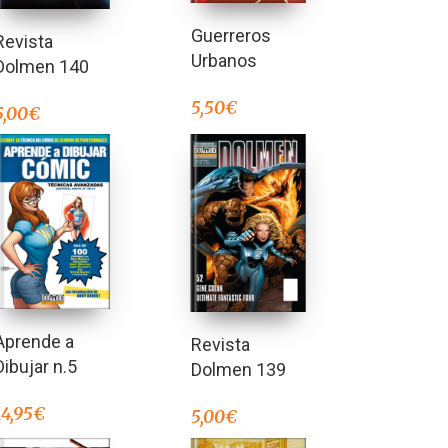
Guerreros
Revista
Urbanos
Dolmen 140
5,50
€
5,00
€
Aprende a
Revista
Dibujar n.5
Dolmen 139
14,95
€
5,00
€