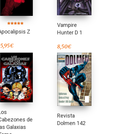
Vampire
Valorado en
Apocalipsis Z
5.00
Hunter D 1
de 5
15,95
€
8,50
€
Los
Revista
Cabezones de
Dolmen 142
las Galaxias