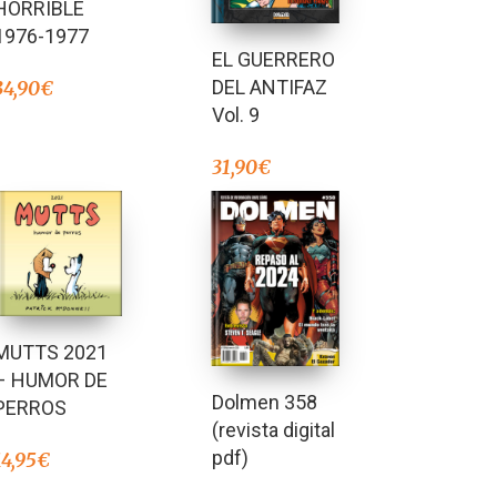
HORRIBLE
1976-1977
EL GUERRERO
DEL ANTIFAZ
34,90
€
Vol. 9
31,90
€
MUTTS 2021
– HUMOR DE
Dolmen 358
PERROS
(revista digital
pdf)
14,95
€