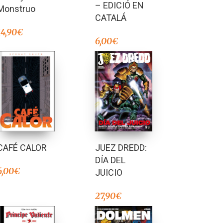
– EDICIÓ EN
Monstruo
CATALÁ
14,90
€
6,00
€
CAFÉ CALOR
JUEZ DREDD:
DÍA DEL
6,00
€
JUICIO
27,90
€