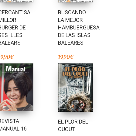
BUSCANDO
CERCANT SA
LA MEJOR
MILLOR
HAMBUERGUESA
BURGER DE
DE LAS ISLAS
SES ILLES
BALEARES
BALEARS
19,90
€
19,90
€
REVISTA
EL PLOR DEL
MANUAL 16
CUCUT