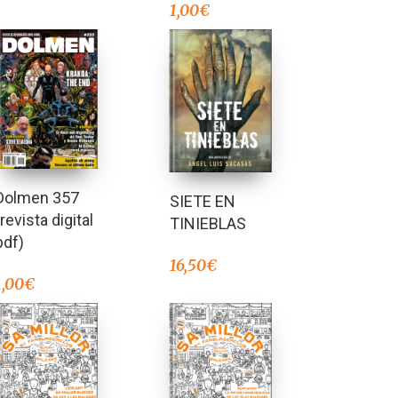
1,00
€
Dolmen 357
SIETE EN
(revista digital
TINIEBLAS
pdf)
16,50
€
1,00
€