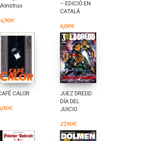
– EDICIÓ EN
Monstruo
CATALÁ
14,90
€
6,00
€
CAFÉ CALOR
JUEZ DREDD:
DÍA DEL
6,00
€
JUICIO
27,90
€