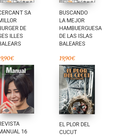
BUSCANDO
CERCANT SA
LA MEJOR
MILLOR
HAMBUERGUESA
BURGER DE
DE LAS ISLAS
SES ILLES
BALEARES
BALEARS
19,90
€
19,90
€
REVISTA
EL PLOR DEL
MANUAL 16
CUCUT