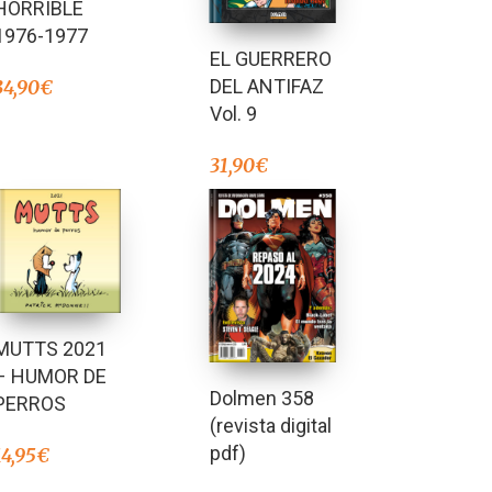
HORRIBLE
1976-1977
EL GUERRERO
DEL ANTIFAZ
34,90
€
Vol. 9
31,90
€
MUTTS 2021
– HUMOR DE
Dolmen 358
PERROS
(revista digital
pdf)
14,95
€