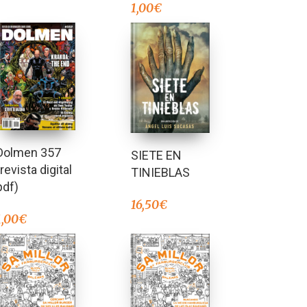
1,00
€
Dolmen 357
SIETE EN
(revista digital
TINIEBLAS
pdf)
16,50
€
1,00
€