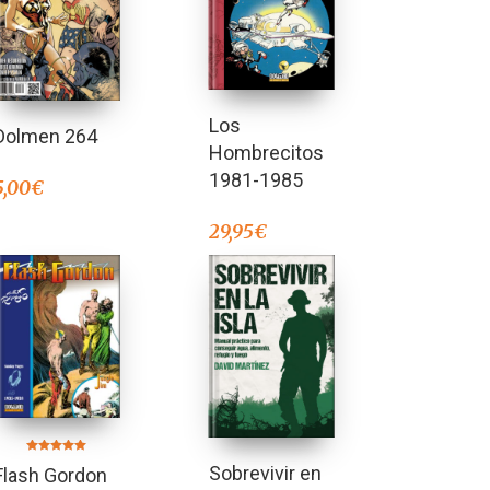
Los
Dolmen 264
Hombrecitos
1981-1985
5,00
€
29,95
€
Valorado en
Sobrevivir en
Flash Gordon
5.00
de 5