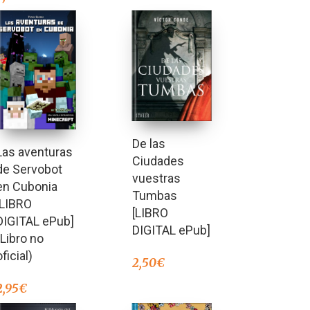
De las
Las aventuras
Ciudades
de Servobot
vuestras
en Cubonia
Tumbas
[LIBRO
[LIBRO
DIGITAL ePub]
DIGITAL ePub]
(Libro no
oficial)
2,50
€
2,95
€