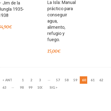
La Isla: Manual
– Jim de la
práctico para
Jungla 1935-
conseguir
1938
agua,
34,90
€
alimento,
refugio y
fuego.
15,00
€
…
< ANT
1
2
3
57
58
59
60
61
62
…
63
98
99
100
SIG >