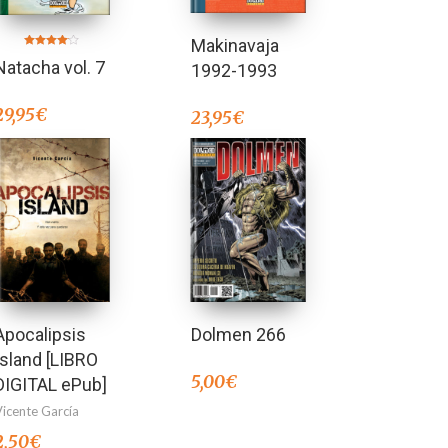
Makinavaja
Valorado
Natacha vol. 7
en
1992-1993
4.00
de 5
29,95
€
23,95
€
Dolmen 266
Apocalipsis
Island [LIBRO
5,00
€
DIGITAL ePub]
Vicente García
2,50
€