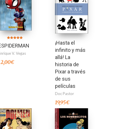
¡Hasta el
Valorado en
ESPIDERMAN
5.00
de 5
infinito y más
Enrique V. Vegas
allá! La
12,00
€
historia de
Pixar a través
de sus
películas
Doc Pastor
19,95
€