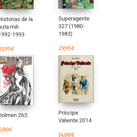
Superagente
Historias de la
327 (1980-
puta mili
1983)
1992-1993
29,95
€
23,95
€
Príncipe
Dolmen 265
Valiente 2014
5,00
€
14,00
€