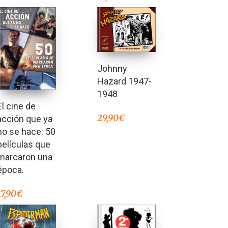
Johnny
Hazard 1947-
1948
El cine de
29,90
€
acción que ya
no se hace: 50
películas que
marcaron una
época.
17,90
€