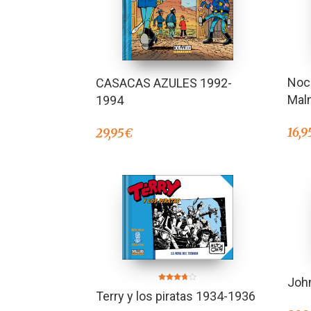
Noch
CASACAS AZULES 1992-
Mal
1994
16,9
29,95
€
Joh
Valorado
Terry y los piratas 1934-1936
en
3.67
de 5