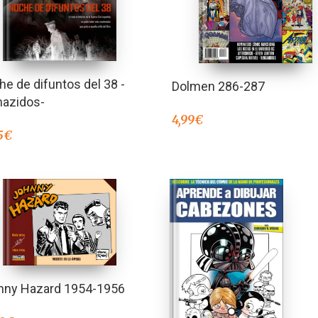
e de difuntos del 38 -
Dolmen 286-287
nazidos-
4,99
€
5
€
nny Hazard 1954-1956