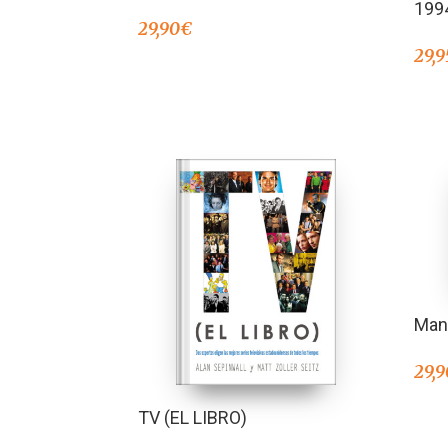
199
29,90
€
29,9
Man
29,9
TV (EL LIBRO)