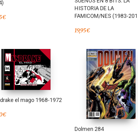
SUEÑOS EN 8 BITS: LA
4)
de 5
HISTORIA DE LA
FAMICOM/NES (1983-201
5
€
19,95
€
drake el mago 1968-1972
0
€
Dolmen 284