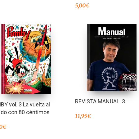
5,00
€
REVISTA MANUAL. 3
Y vol. 3 La vuelta al
do con 80 céntimos
11,95
€
0
€