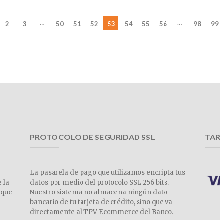
…
…
2
3
50
51
52
53
54
55
56
98
99
PROTOCOLO DE SEGURIDAD SSL
TAR
La pasarela de pago que utilizamos encripta tus
e la
datos por medio del protocolo SSL 256 bits.
 que
Nuestro sistema no almacena ningún dato
a
bancario de tu tarjeta de crédito, sino que va
directamente al TPV Ecommerce del Banco.