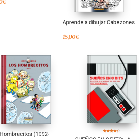
0
€
Aprende a dibujar Cabezones
15,00
€
 Hombrecitos (1992-
Valorado en
4.20