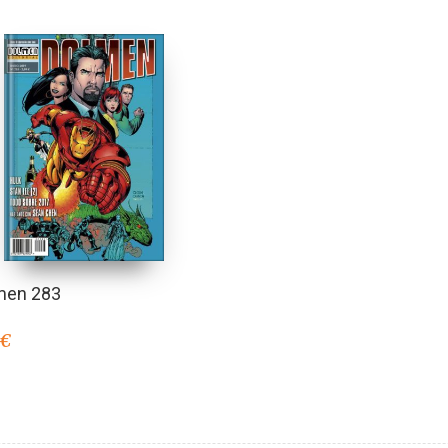
men 283
€