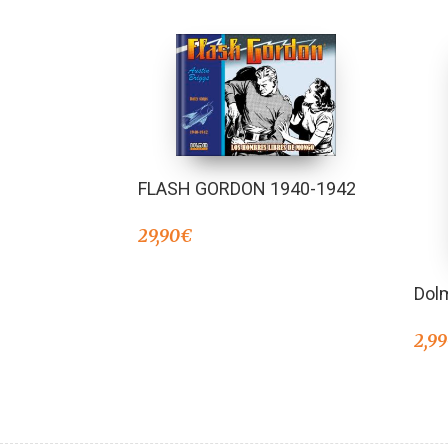
FLASH GORDON 1940-1942
29,90
€
Dol
2,99