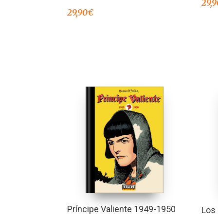
29,9
29,90
€
Príncipe Valiente 1949-1950
Los