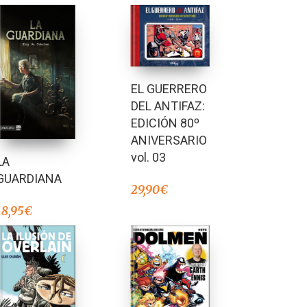
EL GUERRERO
DEL ANTIFAZ:
EDICIÓN 80º
ANIVERSARIO
vol. 03
LA
GUARDIANA
29,90
€
18,95
€