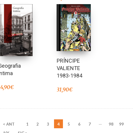
PRÍNCIPE
Geografia
VALIENTE
íntima
1983-1984
14,90
€
31,90
€
…
< ANT
1
2
3
4
5
6
7
98
99
100
SIG >