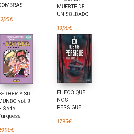
SOMBRAS
MUERTE DE
UN SOLDADO
19,95
€
19,90
€
EL ECO QUE
ESTHER Y SU
NOS
MUNDO vol. 9
PERSIGUE
– Serie
Turquesa
17,95
€
29,90
€