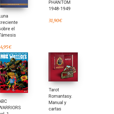
PHANTOM
1948-1949
Luna
31,90
€
creciente
sobre el
Támesis
14,95
€
Tarot
Romantasy.
ABC
Manual y
WARRIORS
cartas
vol. 1