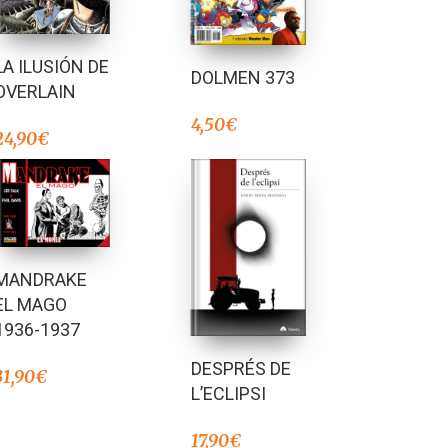
LA ILUSIÓN DE
DOLMEN 373
OVERLAIN
4,50
€
24,90
€
MANDRAKE
EL MAGO
1936-1937
DESPRÉS DE
31,90
€
L’ECLIPSI
17,90
€