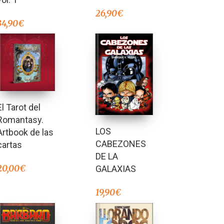
26,90
€
34,90
€
El Tarot del
Romantasy.
LOS
Artbook de las
CABEZONES
cartas
DE LA
20,00
€
GALAXIAS
19,90
€