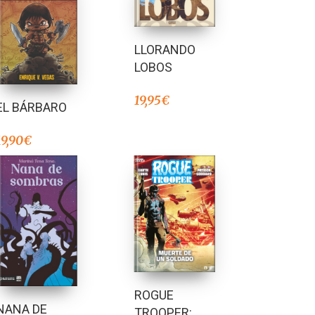
LLORANDO
LOBOS
19,95
€
EL BÁRBARO
19,90
€
ROGUE
NANA DE
TROOPER: