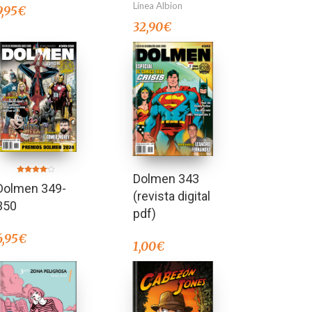
Línea Albion
9,95
€
32,90
€
Dolmen 343
Valorado
Dolmen 349-
en
(revista digital
4.00
de 5
350
pdf)
6,95
€
1,00
€