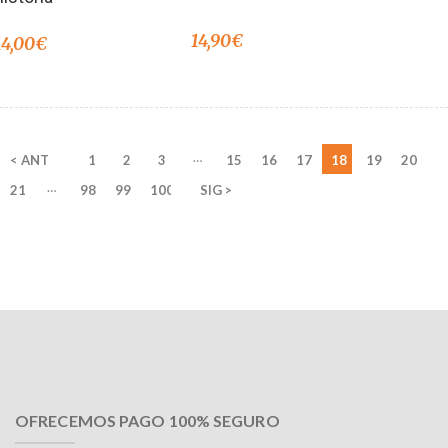
14,90
€
14,00
€
…
< ANT
1
2
3
15
16
17
18
19
20
…
21
98
99
100
SIG >
OFRECEMOS PAGO 100% SEGURO