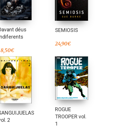
Davant déus
SEMIOSIS
indiferents
24,90
€
18,50
€
ROGUE
SANGUIJUELAS
TROOPER vol.
vol. 2
1