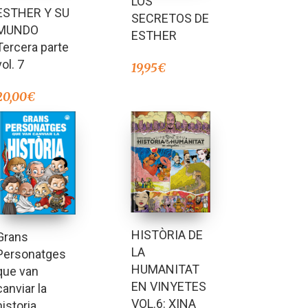
LOS
Valorado en
ESTHER Y SU
5.00
SECRETOS DE
de 5
MUNDO
ESTHER
Tercera parte
vol. 7
19,95
€
20,00
€
HISTÒRIA DE
Grans
LA
Personatges
HUMANITAT
que van
EN VINYETES
canviar la
VOL.6: XINA
historia