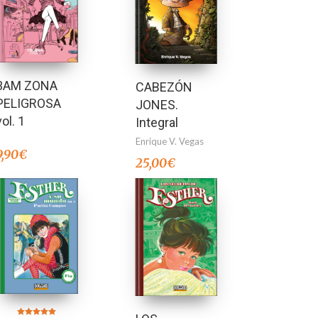
3AM ZONA
CABEZÓN
PELIGROSA
JONES.
vol. 1
Integral
Enrique V. Vegas
9,90
€
25,00
€