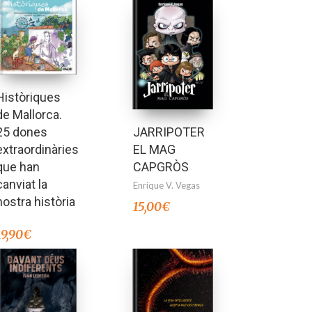
Històriques
de Mallorca.
25 dones
JARRIPOTER
extraordinàries
EL MAG
que han
CAPGRÒS
canviat la
Enrique V. Vegas
nostra història
15,00
€
19,90
€