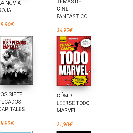
TEMAS DEL
LA NOVIA
CINE
ROJA
FANTÁSTICO
18,90
€
24,95
€
LOS SIETE
CÓMO
PECADOS
LEERSE TODO
CAPITALES
MARVEL
18,95
€
21,90
€