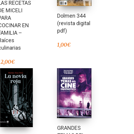
LAS RECETAS
DE MICELI
Dolmen 344
PARA
(revista digital
COCINAR EN
pdf)
FAMILIA –
Raíces
1,00
€
culinarias
12,00
€
GRANDES