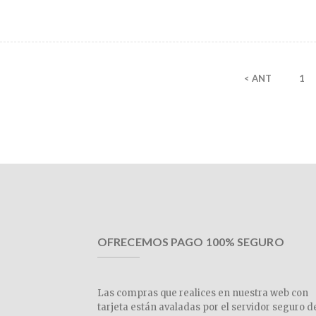
< ANT
1
OFRECEMOS PAGO 100% SEGURO
Las compras que realices en nuestra web con
tarjeta están avaladas por el servidor seguro d