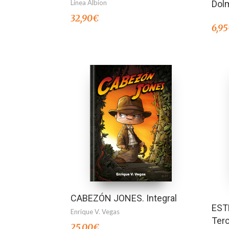
Dol
Línea Albion
32,90
€
6,95
CABEZÓN JONES. Integral
EST
Enrique V. Vegas
Terc
25,00
€