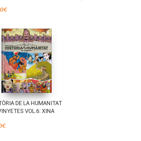
00
€
TÒRIA DE LA HUMANITAT
VINYETES VOL.6: XINA
0
€