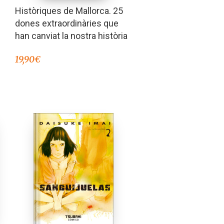
Històriques de Mallorca. 25
dones extraordinàries que
han canviat la nostra història
19,90
€