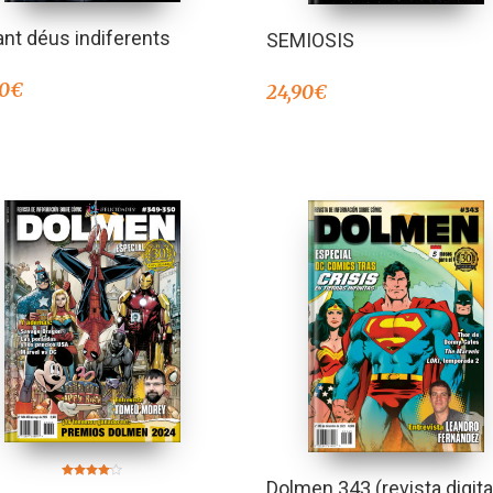
nt déus indiferents
SEMIOSIS
50
€
24,90
€
Dolmen 343 (revista digita
Valorado