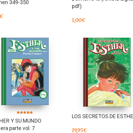
men 349-350
en
4.00
pdf)
de 5
€
1,00
€
LOS SECRETOS DE ESTH
Valorado en
HER Y SU MUNDO
5.00
de 5
era parte vol. 7
19,95
€