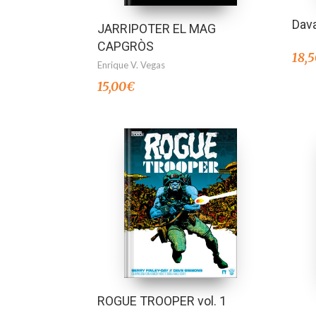
Dava
JARRIPOTER EL MAG
CAPGRÒS
18,
Enrique V. Vegas
15,00
€
ROGUE TROOPER vol. 1