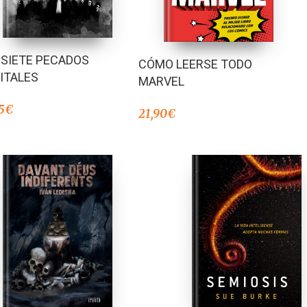
 SIETE PECADOS
CÓMO LEERSE TODO
ITALES
MARVEL
5
€
21,90
€