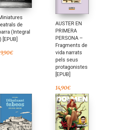
Miniatures
AUSTER EN
teatrals de
PRIMERA
barra (Integral
PERSONA –
I) [EPUB]
Fragments de
vida narrats
19,90
€
pels seus
protagonistes
[EPUB]
14,90
€