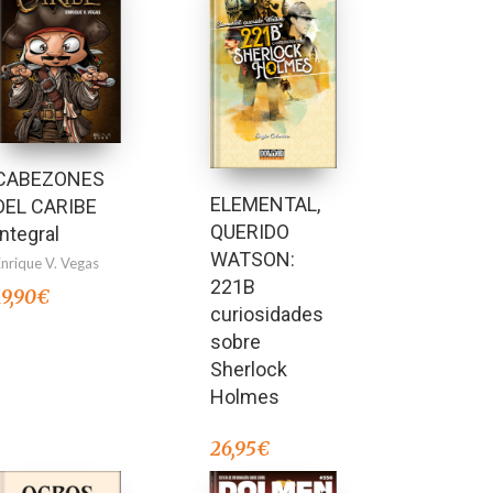
CABEZONES
ELEMENTAL,
DEL CARIBE
QUERIDO
Integral
WATSON:
Enrique V. Vegas
221B
19,90
€
curiosidades
sobre
Sherlock
Holmes
26,95
€