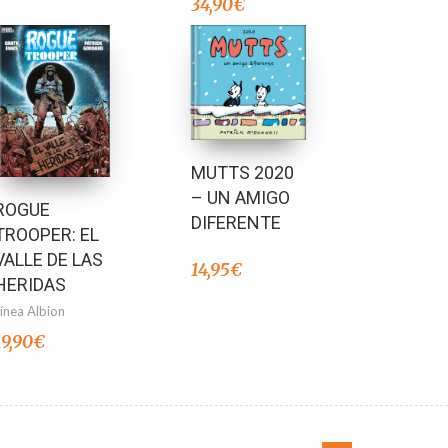
34,90
€
MUTTS 2020
– UN AMIGO
ROGUE
DIFERENTE
TROOPER: EL
VALLE DE LAS
14,95
€
HERIDAS
Línea Albion
19,90
€