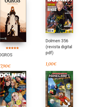
Dolmen 356
(revista digital
pdf)
Valorado en
OGROS
5.00
de 5
1,00
€
17,90
€