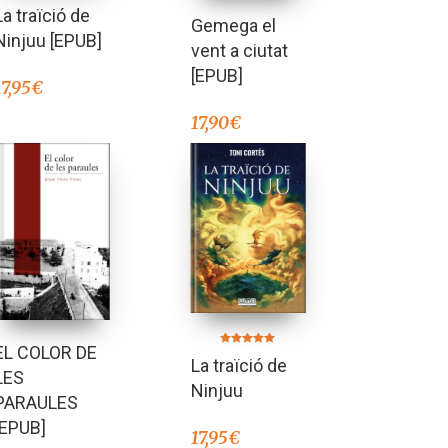
La traïció de
Gemega el
Ninjuu [EPUB]
vent a ciutat
[EPUB]
17,95
€
17,90
€
EL COLOR DE
Valorado en
La traïció de
5.00
LES
de 5
Ninjuu
PARAULES
[EPUB]
17,95
€