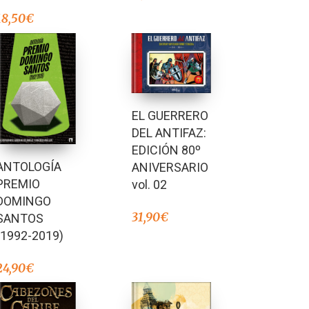
18,50
€
EL GUERRERO
DEL ANTIFAZ:
EDICIÓN 80º
ANTOLOGÍA
ANIVERSARIO
PREMIO
vol. 02
DOMINGO
31,90
€
SANTOS
(1992-2019)
24,90
€