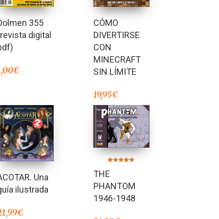
Dolmen 355
CÓMO
(revista digital
DIVERTIRSE
pdf)
CON
MINECRAFT
1,00
€
SIN LÍMITE
19,95
€
Valorado en
THE
5.00
ACOTAR. Una
de 5
PHANTOM
guía ilustrada
1946-1948
21,99
€