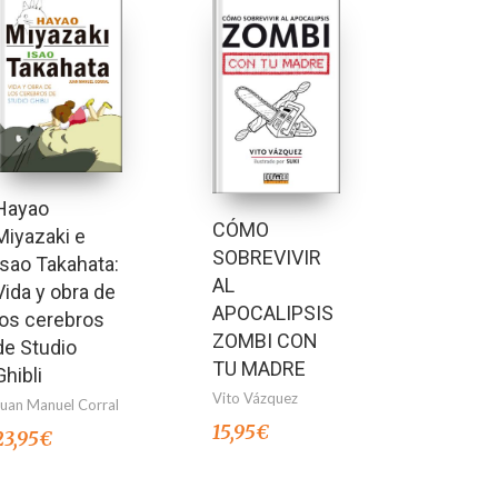
Hayao
CÓMO
Miyazaki e
SOBREVIVIR
Isao Takahata:
AL
Vida y obra de
APOCALIPSIS
los cerebros
ZOMBI CON
de Studio
TU MADRE
Ghibli
Vito Vázquez
Juan Manuel Corral
15,95
€
23,95
€