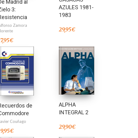
De Madrid al
AZULES 1981-
Zielo 3:
1983
Resistencia
Alfonso Zamora
29,95
€
Llorente
17,95
€
ALPHA
Recuerdos de
INTEGRAL 2
Commodore
Javier Couñago
29,90
€
19,95
€