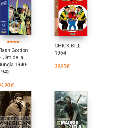
CHICK BILL
Valorado
Flash Gordon
en
1964
4.00
de 5
– Jim de la
Jungla 1940-
29,95
€
1942
34,90
€