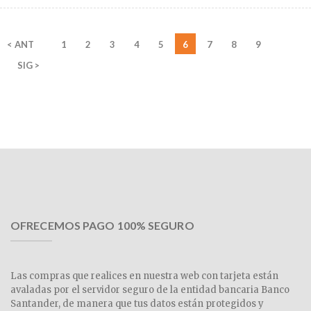
< ANT
1
2
3
4
5
6
7
8
9
SIG >
OFRECEMOS PAGO 100% SEGURO
Las compras que realices en nuestra web con tarjeta están
avaladas por el servidor seguro de la entidad bancaria Banco
Santander, de manera que tus datos están protegidos y