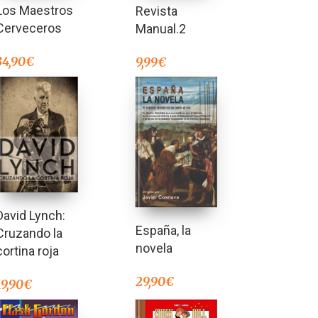
Los Maestros
Revista
Cerveceros
Manual.2
34,90
€
9,99
€
David Lynch:
España, la
Cruzando la
novela
cortina roja
29,90
€
19,90
€