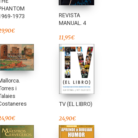
THE
de 5
PHANTOM
REVISTA
1969-1973
MANUAL. 4
29,90
€
11,95
€
Mallorca.
Torres i
Talaies
Costaneres
TV (EL LIBRO)
24,90
€
24,90
€