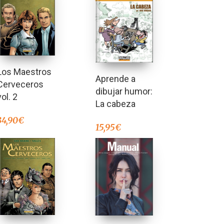
Los Maestros
Aprende a
Cerveceros
dibujar humor:
vol. 2
La cabeza
34,90
€
15,95
€