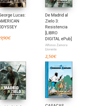
George Lucas:
De Madrid al
AMERICAN
Zielo 3:
ODYSSEY
Resistencia
[LIBRO
19,90
€
DIGITAL ePub]
Alfonso Zamora
Llorente
2,50
€
CASACAS