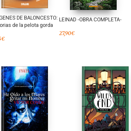
GENES DE BALONCESTO:
LEINAD -OBRA COMPLETA-
orias de la pelota gorda
27,90
€
5
€