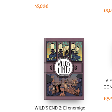
45,00
€
18,
LA 
CON
19,9
WILD’S END 2: El enemigo