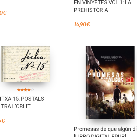
EN VINYETES VOL.1: LA
PREHISTÒRIA
00
€
14,90
€
Valorado
FITXA 15. POSTALS
en
4.00
de 5
TRA L’OBLIT
5
€
Promesas de que algún dí
[LIBRO DIGITAL EPUB]