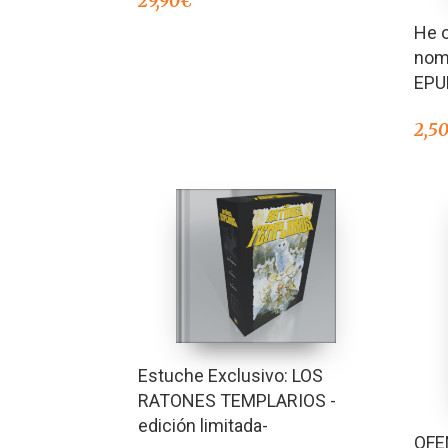
29,90
€
He o
nom
EPU
2,5
Estuche Exclusivo: LOS
RATONES TEMPLARIOS -
edición limitada-
OFE