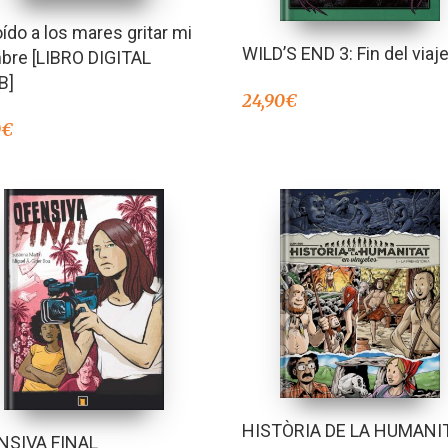
ído a los mares gritar mi
WILD’S END 3: Fin del viaj
bre [LIBRO DIGITAL
B]
24,90
€
0
€
HISTÒRIA DE LA HUMANI
NSIVA FINAL