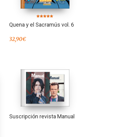
Valorado en
Quena y el Sacramús vol. 6
5.00
de 5
32,90
€
Suscripción revista Manual