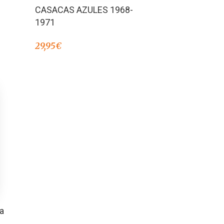
Valorado en
CASACAS AZULES 1968-
5.00
de 5
1971
29,95
€
a