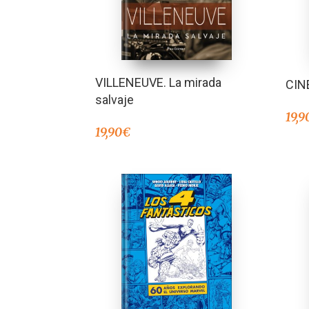
VILLENEUVE. La mirada
CIN
salvaje
19,9
19,90
€