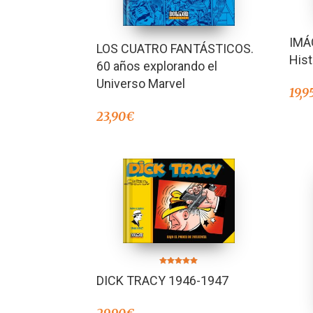
IMÁ
LOS CUATRO FANTÁSTICOS.
Hist
60 años explorando el
Universo Marvel
19,9
23,90
€
Valorado en
DICK TRACY 1946-1947
5.00
de 5