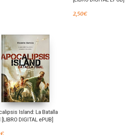
2,50
€
alipsis Island: La Batalla
l [LIBRO DIGITAL ePUB]
0
€