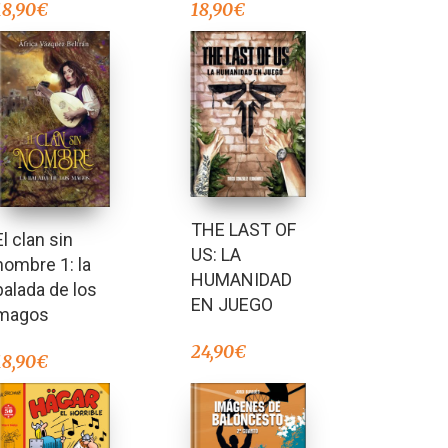
18,90
€
18,90
€
THE LAST OF
El clan sin
US: LA
nombre 1: la
HUMANIDAD
balada de los
EN JUEGO
magos
24,90
€
18,90
€