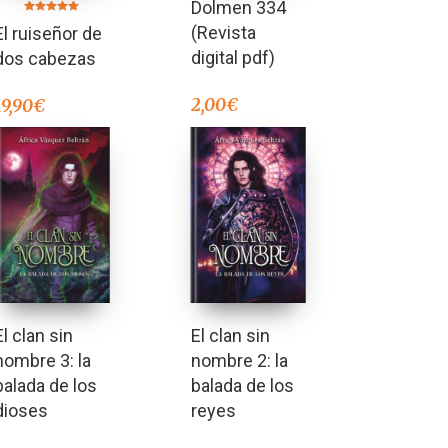
Dolmen 334
Valorado en
(Revista
El ruiseñor de
5.00
de 5
digital pdf)
dos cabezas
2,00
€
19,90
€
El clan sin
El clan sin
nombre 3: la
nombre 2: la
balada de los
balada de los
dioses
reyes