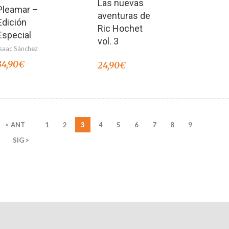
Las nuevas
5.00
de 5
Pleamar –
aventuras de
Edición
Ric Hochet
Especial
vol. 3
Isaac Sánchez
34,90
€
24,90
€
< ANT
1
2
3
4
5
6
7
8
9
SIG >