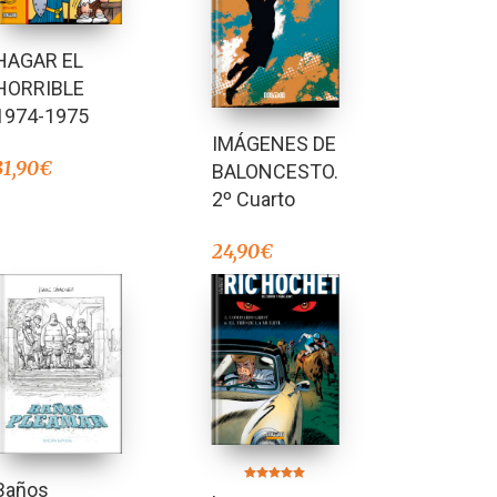
HAGAR EL
HORRIBLE
1974-1975
IMÁGENES DE
31,90
€
BALONCESTO.
2º Cuarto
24,90
€
Baños
Valorado en