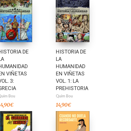
HISTORIA DE
HISTORIA DE
LA
LA
HUMANIDAD
HUMANIDAD
EN VIÑETAS
EN VIÑETAS
VOL. 3:
VOL. 1: LA
GRECIA
PREHISTORIA
Quim Bou
Quim Bou
14,90
€
14,90
€