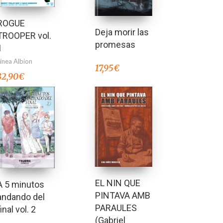
ROGUE
Deja morir las
TROOPER vol.
promesas
1
Línea Albion
17,95
€
32,90
€
EL NIN QUE
A 5 minutos
PINTAVA AMB
andando del
PARAULES
final vol. 2
(Gabriel