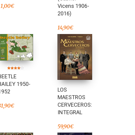
11,00
€
Vicens 1906-
2016)
14,90
€
Valorado
BEETLE
en
4.00
de 5
BAILEY 1950-
LOS
1952
MAESTROS
CERVECEROS:
31,90
€
INTEGRAL
59,90
€