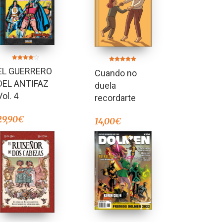
Valorado
Valorado en
EL GUERRERO
en
Cuando no
5.00
4.00
de 5
de 5
DEL ANTIFAZ
duela
Vol. 4
recordarte
29,90
€
14,00
€