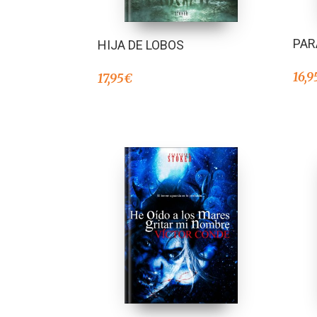
PA
HIJA DE LOBOS
16,9
17,95
€