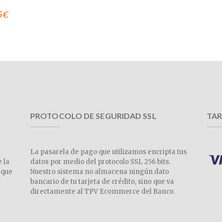
5
€
PROTOCOLO DE SEGURIDAD SSL
TAR
La pasarela de pago que utilizamos encripta tus
e la
datos por medio del protocolo SSL 256 bits.
 que
Nuestro sistema no almacena ningún dato
a
bancario de tu tarjeta de crédito, sino que va
directamente al TPV Ecommerce del Banco.