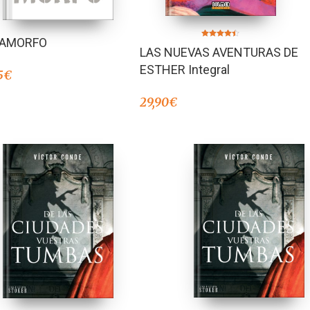
RAMORFO
Valorado en
LAS NUEVAS AVENTURAS DE
4.33
de 5
ESTHER Integral
5
€
29,90
€