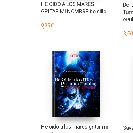
HE OIDO A LOS MARES
De l
GRITAR MI NOMBRE bolsillo
Tum
ePu
9,95
€
2,5
He oído a los mares gritar mi
Sava