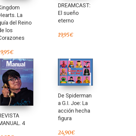
DREAMCAST:
Kingdom
El sueño
Hearts. La
eterno
guía del Reino
de los
19,95
€
Corazones
19,95
€
De Spiderman
a G.I. Joe: La
acción hecha
REVISTA
figura
MANUAL. 4
24,90
€