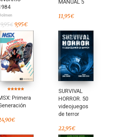
MANUAL 5
1984
Dolmen
11,95
€
19,95
9,95
€
€
SURVIVAL
Valorado en
MSX: Primera
5.00
HORROR. 50
de 5
Generación
videojuegos
de terror
24,90
€
22,95
€