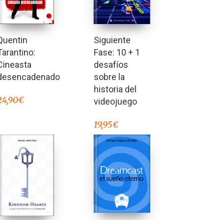
Siguiente
Quentin
Fase: 10 + 1
Tarantino:
desafíos
Cineasta
sobre la
desencadenado
historia del
24,90
€
videojuego
19,95
€