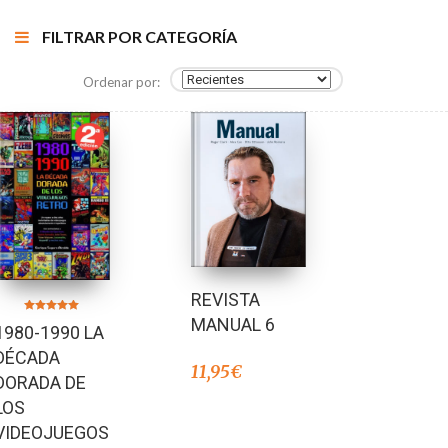
FILTRAR POR CATEGORÍA
Ordenar por:
REVISTA
MANUAL 6
Valorado en
1980-1990 LA
5.00
de 5
DÉCADA
11,95
€
DORADA DE
LOS
VIDEOJUEGOS