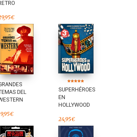
RETRO
29,95
€
GRANDES
Valorado en
SUPERHÉROES
4.77
TEMAS DEL
de 5
EN
WESTERN
HOLLYWOOD
19,95
€
24,95
€