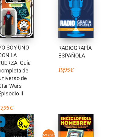
YO SOY UNO
RADIOGRAFÍA
CON LA
ESPAÑOLA
FUERZA. Guía
19,95
€
completa del
Universo de
Star Wars
Episodio II
17,95
€
OFERTA