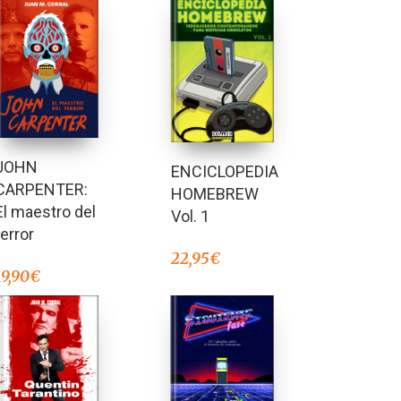
JOHN
ENCICLOPEDIA
CARPENTER:
HOMEBREW
El maestro del
Vol. 1
terror
22,95
€
19,90
€