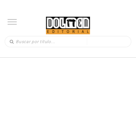
LIBROS
(330)