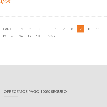
11,95
€
…
< ANT
1
2
3
6
7
8
9
10
11
…
12
16
17
18
SIG >
OFRECEMOS PAGO 100% SEGURO