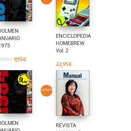
DOLMEN
ENCICLOPEDIA
ANUARIO
HOMEBREW
1975
Vol. 2
19,95
9,95
€
€
22,95
€
OFERTA
DOLMEN
REVISTA
ANUARIO