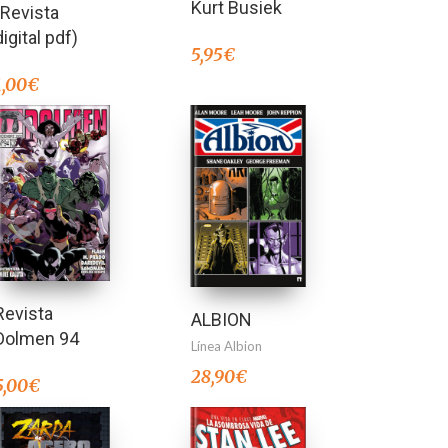
Kurt Busiek
(Revista
digital pdf)
5,95
€
1,00
€
Revista
ALBION
Dolmen 94
Línea Albion
28,90
€
5,00
€