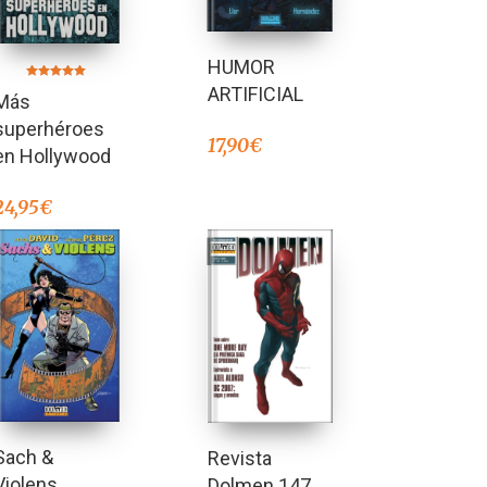
HUMOR
Valorado en
ARTIFICIAL
Más
5.00
de 5
superhéroes
17,90
€
en Hollywood
24,95
€
Sach &
Revista
Violens
Dolmen 147