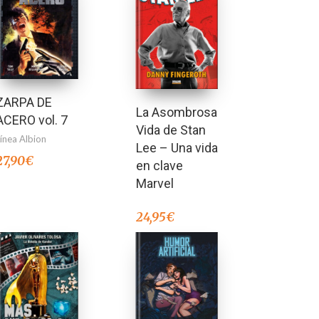
ZARPA DE
La Asombrosa
ACERO vol. 7
Vida de Stan
Línea Albion
Lee – Una vida
27,90
€
en clave
Marvel
24,95
€