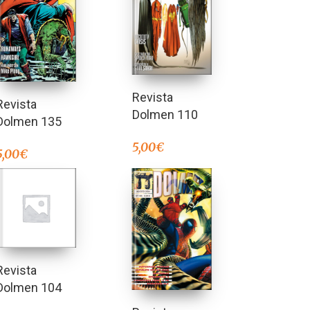
Revista
Revista
Dolmen 110
Dolmen 135
5,00
€
5,00
€
Revista
Dolmen 104