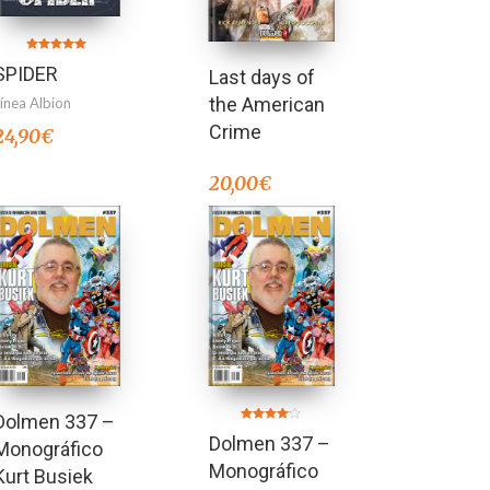
Valorado en
SPIDER
5.00
Last days of
de 5
the American
Línea Albion
Crime
24,90
€
20,00
€
Dolmen 337 –
Valorado
Dolmen 337 –
en
Monográfico
4.00
de 5
Monográfico
Kurt Busiek