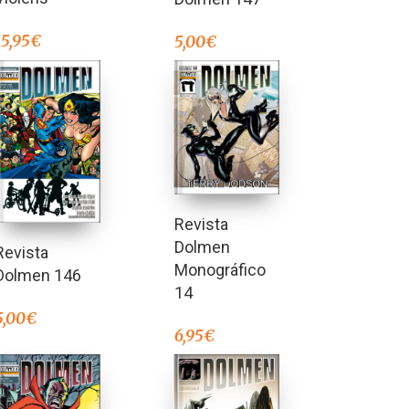
15,95
€
5,00
€
Revista
Dolmen
Revista
Monográfico
Dolmen 146
14
5,00
€
6,95
€