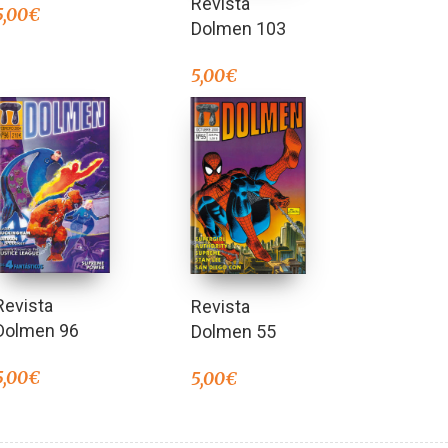
Revista
5,00
€
Dolmen 103
5,00
€
Revista
Revista
Dolmen 96
Dolmen 55
5,00
€
5,00
€