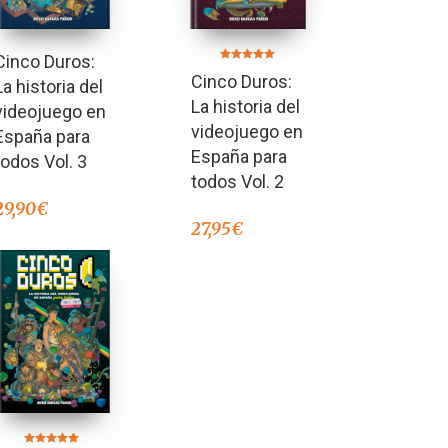
Cinco Duros:
Valorado en
Cinco Duros:
5.00
La historia del
de 5
La historia del
videojuego en
videojuego en
España para
España para
todos Vol. 3
todos Vol. 2
29,90
€
27,95
€