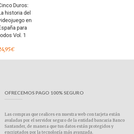
Valorado en
Cinco Duros:
5.00
de 5
La historia del
videojuego en
España para
todos Vol. 1
24,95
€
OFRECEMOS PAGO 100% SEGURO
Las compras que realices en nuestra web con tarjeta están
avaladas por el servidor seguro de la entidad bancaria Banco
Santander, de manera que tus datos están protegidos y
encriptados por la tecnología más avanzada.