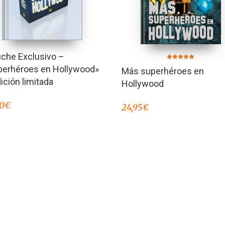
uche Exclusivo –
Valorado en
perhéroes en Hollywood»
Más superhéroes en
5.00
de 5
ición limitada
Hollywood
00
€
24,95
€