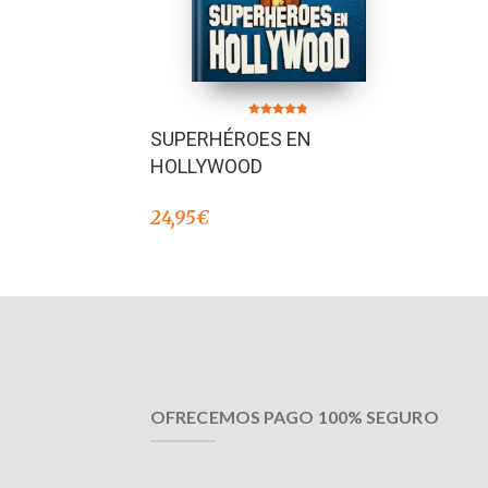
Valorado en
SUPERHÉROES EN
4.77
de 5
HOLLYWOOD
24,95
€
OFRECEMOS PAGO 100% SEGURO