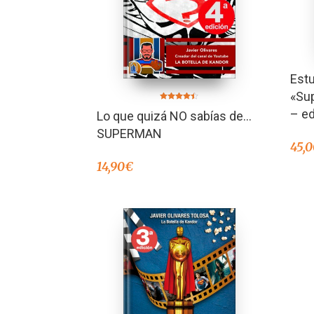
Est
«Su
Valorado en
– ed
Lo que quizá NO sabías de…
4.40
de 5
SUPERMAN
45,
14,90
€