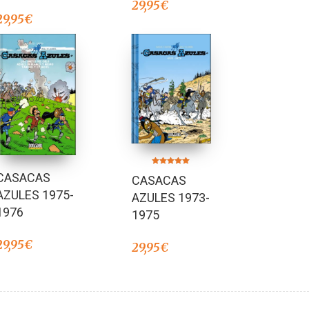
29,95
€
29,95
€
Valorado en
CASACAS
CASACAS
5.00
de 5
AZULES 1975-
AZULES 1973-
1976
1975
29,95
€
29,95
€