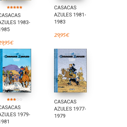
CASACAS
Valorado en
AZULES 1981-
CASACAS
5.00
de 5
1983
AZULES 1983-
1985
29,95
€
29,95
€
CASACAS
Valorado
CASACAS
en
AZULES 1977-
3.00
de 5
AZULES 1979-
1979
1981