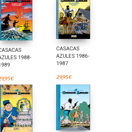
CASACAS
CASACAS
AZULES 1986-
AZULES 1988-
1987
1989
29,95
€
29,95
€