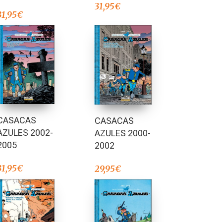
31,95
€
31,95
€
CASACAS
CASACAS
AZULES 2002-
AZULES 2000-
2005
2002
31,95
€
29,95
€