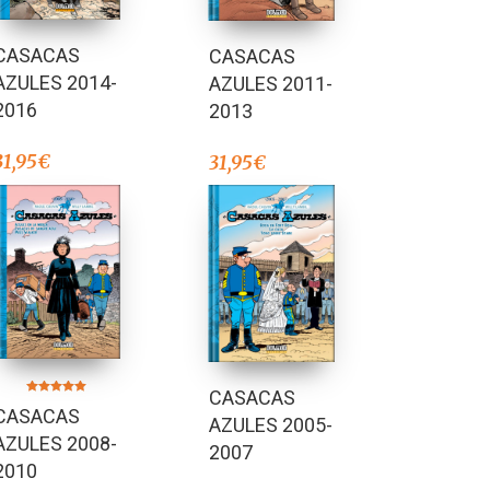
CASACAS
CASACAS
AZULES 2014-
AZULES 2011-
2016
2013
31,95
€
31,95
€
CASACAS
Valorado en
CASACAS
5.00
AZULES 2005-
de 5
AZULES 2008-
2007
2010