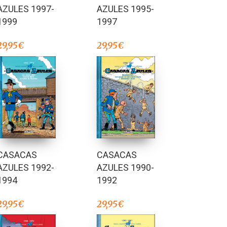
AZULES 1997-
AZULES 1995-
1999
1997
29,95
€
29,95
€
CASACAS
CASACAS
AZULES 1992-
AZULES 1990-
1994
1992
29,95
€
29,95
€